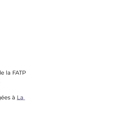
CONTACT
de la FATP 
!
gées à 
La 