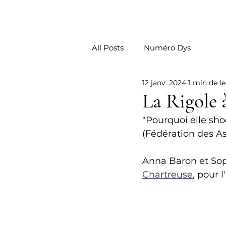
La Rigole
LA CO
All Posts
Numéro Dys
12 janv. 2024
1 min de l
La Rigole 
"Pourquoi elle shoo
(Fédération des As
Anna Baron et Soph
Chartreuse
, pour l