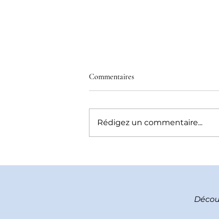
Commentaires
Rédigez un commentaire...
Numéro Dys au festival Thermos
Découv