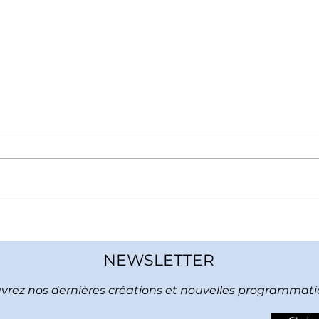
Présentation publique de Numéro
Théât
Dys
Jean d
janvi
NEWSLETTER
rez nos dernières créations et nouvelles programmatio