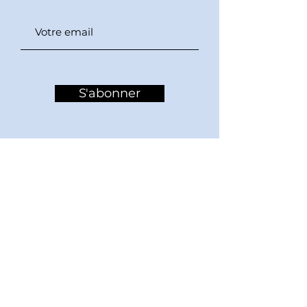
S'abonner
La compagnie La Rigole est une
association loi 1901
Licence 2 n°
2020-000892
© 2026
Compagnie La Rigole
Compagnie La Rigole
4 rue Corot
29200 Brest
larigole@gmail.com