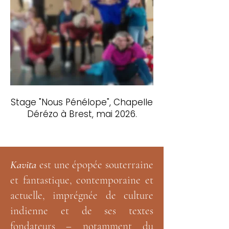
Stage "Nous Pénélope", Chapelle
Dérézo à Brest, mai 2026.
Kavita
est une épopée souterraine
et fantastique, contemporaine et
actuelle, imprégnée de culture
indienne et de ses textes
fondateurs – notamment du