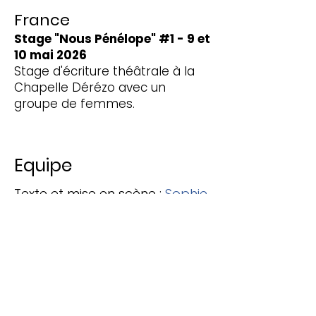
France
Stage "Nous Pénélope" #1 - 9 et
10 mai 2026
Stage d'écriture théâtrale à la
Chapelle Dérézo avec un
groupe de femmes.
Equipe
Texte et mise en scène :
Sophie
D'Orgeval
Création et interprétation
musicale :
Damien Jacobée
Images