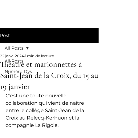
La Rigole
Post
All Posts
22 janv. 2024
1 min de lecture
All Posts
Théâtre et marionnettes à
Numéro Dys
Saint-Jean de la Croix, du 15 au
19 janvier
C'est une toute nouvelle 
collaboration qui vient de naître 
entre le collège Saint-Jean de la 
Croix au Relecq-Kerhuon et la 
compagnie La Rigole.